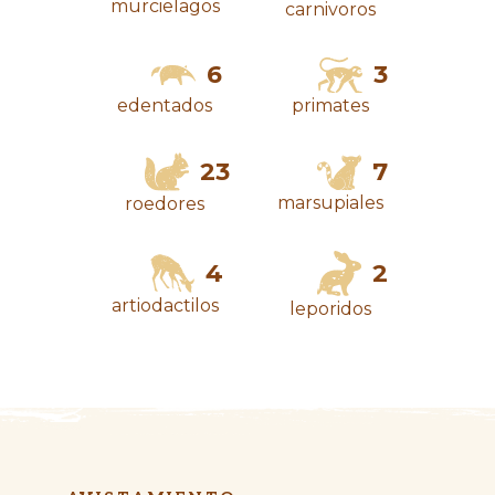
murcielagos
carnivoros
6
3
edentados
primates
23
7
marsupiales
roedores
4
2
artiodactilos
leporidos