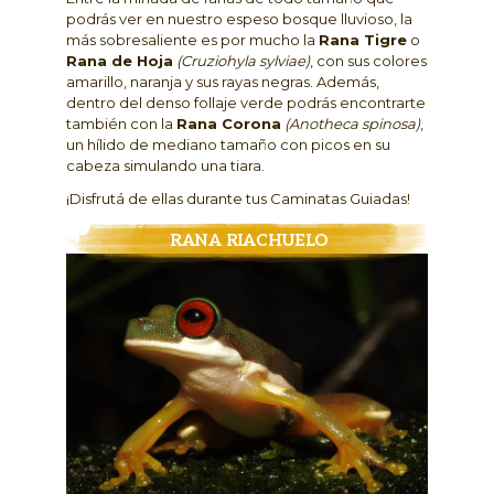
podrás ver en nuestro espeso bosque lluvioso, la
más sobresaliente es por mucho la
Rana Tigre
o
Rana de Hoja
(Cruziohyla sylviae)
, con sus colores
amarillo, naranja y sus rayas negras. Además,
dentro del denso follaje verde podrás encontrarte
también con la
Rana Corona
(Anotheca spinosa)
,
un hílido de mediano tamaño con picos en su
cabeza simulando una tiara.
¡Disfrutá de ellas durante tus Caminatas Guiadas!
RANA RIACHUELO