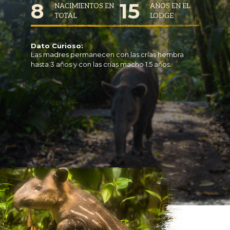
8
15
NACIMIENTOS EN
AÑOS EN EL
TOTAL
LODGE
Dato Curioso:
Las madres permanecen con las crías hembra
hasta 3 años y con las crías macho 1.5 años.