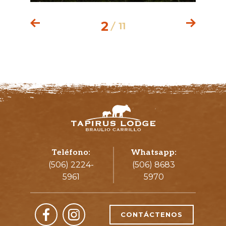
Next
2
Previous
11
Teléfono:
Whatsapp:
(506) 2224-
(506) 8683
5961
5970
CONTÁCTENOS